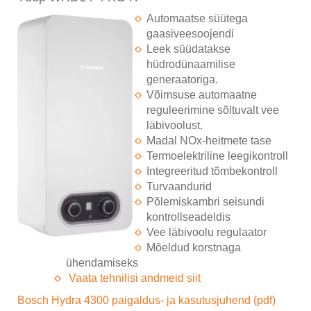
Automaatse süütega
gaasiveesoojendi
Leek süüdatakse
hüdrodünaamilise
generaatoriga.
Võimsuse automaatne
reguleerimine sõltuvalt vee
läbivoolust.
Madal NOx-heitmete tase
Termoelektriline leegikontroll
Integreeritud tõmbekontroll
Turvaandurid
Põlemiskambri seisundi
kontrollseadeldis
Vee läbivoolu regulaator
Mõeldud korstnaga
ühendamiseks
Vaata tehnilisi andmeid siit
Bosch Hydra 4300 paigaldus- ja kasutusjuhend (pdf)