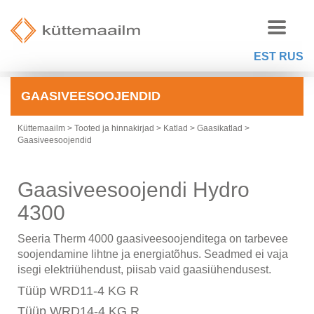
EST
RUS
GAASIVEESOOJENDID
Küttemaailm
>
Tooted ja hinnakirjad
>
Katlad
>
Gaasikatlad
>
Gaasiveesoojendid
Gaasiveesoojendi Hydro
4300
Seeria Therm 4000 gaasiveesoojenditega on tarbevee
soojendamine lihtne ja energiatõhus. Seadmed ei vaja
isegi elektriühendust, piisab vaid gaasiühendusest.
Tüüp WRD11-4 KG R
Tüüp WRD14-4 KG R