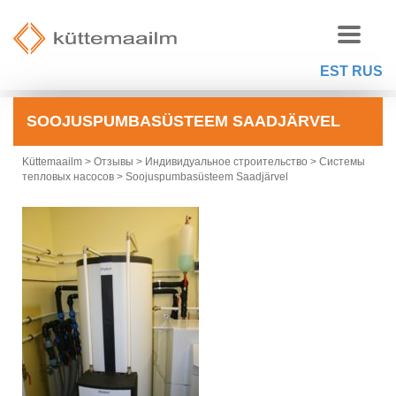
EST
RUS
SOOJUSPUMBASÜSTEEM SAADJÄRVEL
Küttemaailm
>
Отзывы
>
Индивидуальное строительство
>
Системы
тепловых насосов
>
Soojuspumbasüsteem Saadjärvel