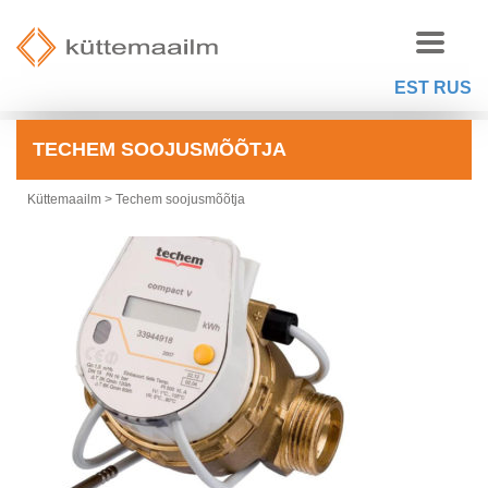
EST
RUS
TECHEM SOOJUSMÕÕTJA
Küttemaailm
>
Techem soojusmõõtja