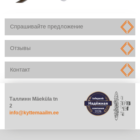
Спрашивайте предложение
Отзывы
Контакт
Таллинн Mäeküla tn
2
info@kyttemaailm.ee